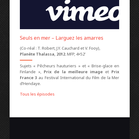
Seuls en mer – Larguez les amarres
(Co-réal : T. Robert, J.Y. Cauchard et V. Fooy),
Planète Thalassa, 2012.
MFP, 4×52’
Sujets « Pêcheurs hauturiers » et « Brise-glace en
Finlande »,
Prix de la meilleure image
et
Prix
France 3
au Festival International du Film de la Mer
d’Hendaye.
Tous les épisodes