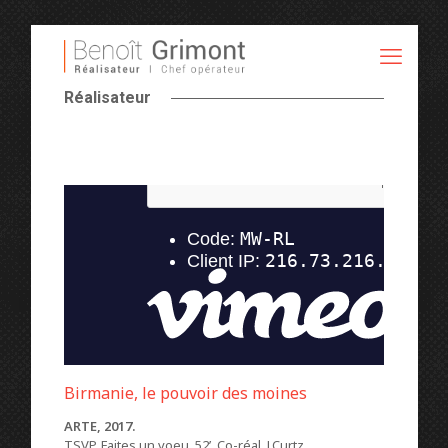
Réalisateur
Birmanie, le pouvoir des moines
ARTE, 2017.
TSVP, Faites un voeu, 52’. Co-réal. J.Curtz.