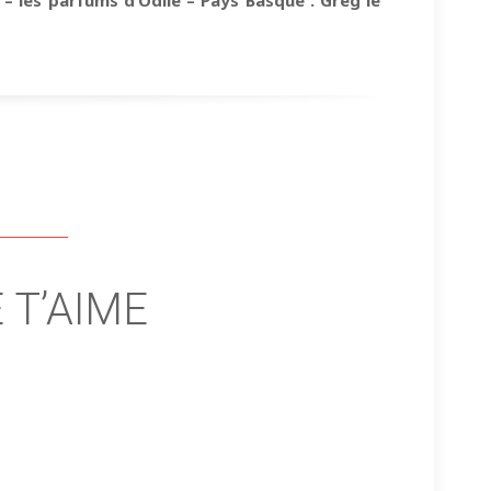
 – les parfums d’Odile – Pays Basque : Greg le
 T’AIME