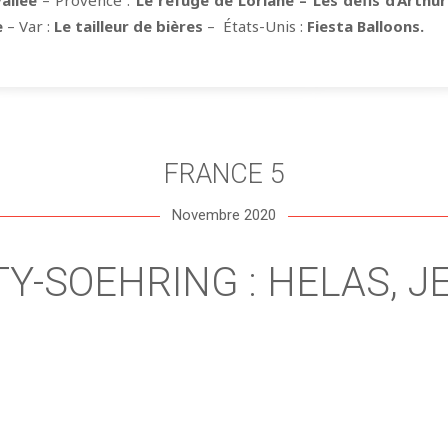
allée
– Provence :
Le refuge de Loriane – Les défis d’Arthur
e
– Var :
Le tailleur de bières
– États-Unis :
Fiesta Balloons.
FRANCE 5
Novembre 2020
Y-SOEHRING : HELAS, JE