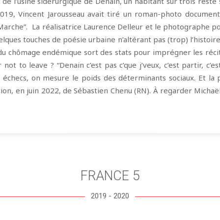
de l’usine sidérurgique de Denain, un habitant sur trois reste s
 2019, Vincent Jarousseau avait tiré un roman-photo document
n Marche”. La réalisatrice Laurence Delleur et le photographe po
uelques touches de poésie urbaine n’altérant pas (trop) l’histoir
 du chômage endémique sort des stats pour imprégner les récit
 not to leave ? “Denain c’est pas c’que j’veux, c’est partir, c’e
 échecs, on mesure le poids des déterminants sociaux. Et la
lection, en juin 2022, de Sébastien Chenu (RN). À regarder Micha
FRANCE 5
2019 - 2020