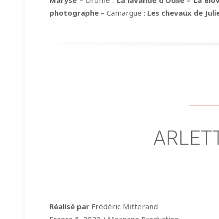
Maryse
– Drome :
La lavande d’Odile – La Biov
photographe
– Camargue :
Les chevaux de Juli
ARLETT
Réalisé par
Frédéric Mitterand