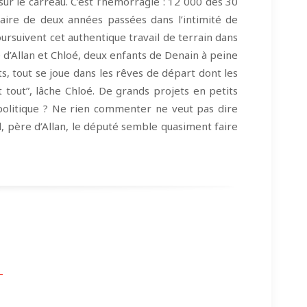
ur le carreau. C’est l’hémorragie : 12 000 des 30
aire de deux années passées dans l’intimité de
ursuivent cet authentique travail de terrain dans
e d’Allan et Chloé, deux enfants de Denain à peine
s, tout se joue dans les rêves de départ dont les
st tout”, lâche Chloé. De grands projets en petits
 politique ? Ne rien commenter ne veut pas dire
ël, père d’Allan, le député semble quasiment faire