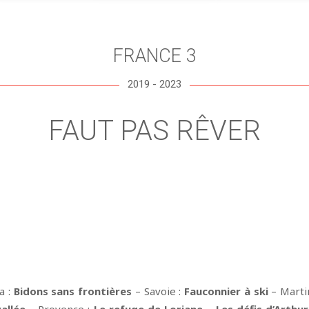
FRANCE 3
2019 - 2023
FAUT PAS RÊVER
a :
Bidons sans frontières
– Savoie :
Fauconnier à ski
– Marti