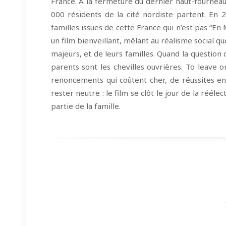
France. À la fermeture du dernier haut-fourneau 
000 résidents de la cité nordiste partent. En
familles issues de cette France qui n’est pas “E
un film bienveillant, mêlant au réalisme social q
majeurs, et de leurs familles. Quand la question
parents sont les chevilles ouvrières. To leave or
renoncements qui coûtent cher, de réussites en
rester neutre : le film se clôt le jour de la réé
partie de la famille.