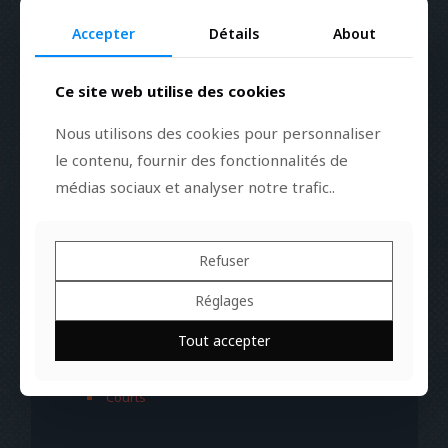
Accepter
Détails
About
Ce site web utilise des cookies
Tél. 06 08 23 33 60
Nous utilisons des cookies pour personnaliser
Messagerie
le contenu, fournir des fonctionnalités de
médias sociaux et analyser notre trafic..
Actualités
Refuser
Réalisateur
Réglages
Chef Opérateur
Tout accepter
Magazines
Courts